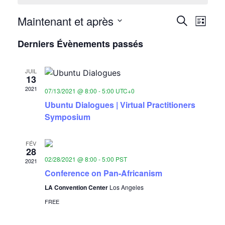
Reche
Nav
Maintenant et après
Recherche
Liste
de
Sélectionnez
et
Derniers Évènements passés
une
vue
naviga
date.
évè
JUIL
de
13
2021
07/13/2021 @ 8:00
-
5:00
UTC+0
vues
Ubuntu Dialogues | Virtual Practitioners
Évène
Symposium
FÉV
28
02/28/2021 @ 8:00
-
5:00
PST
2021
Conference on Pan-Africanism
LA Convention Center
Los Angeles
FREE