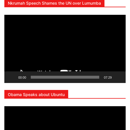
Nkrumah Speech Shames the UN over Lumumba
Lecteur
vidéo
00:00
07:29
Obama Speaks about Ubuntu
Lecteur
vidéo