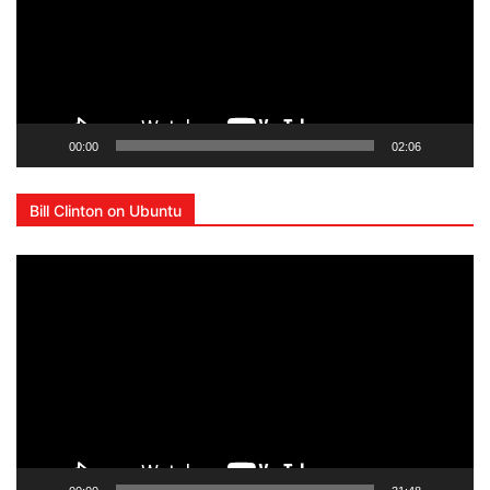
00:00
02:06
Bill Clinton on Ubuntu
Lecteur
vidéo